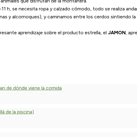
s animales que disfrutan de la montanera.
-11 h, se necesita ropa y calzado cómodo, todo se realiza an
inas y alcornoques), y caminamos entre los cerdos sintiendo l
esante aprendizaje sobre el producto estrella, el
JAMON
, apr
dan de dónde viene la comida
á de la piscina)