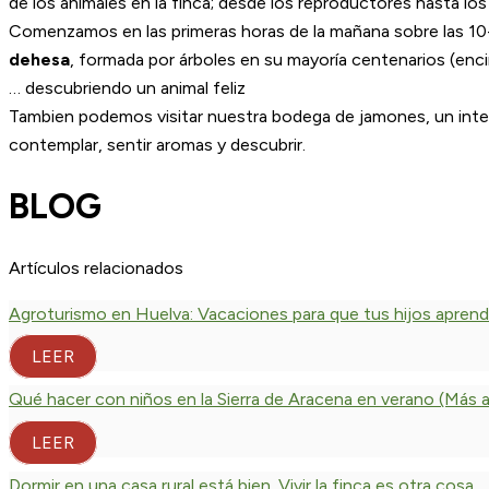
de los animales en la finca; desde los reproductores hasta lo
Comenzamos en las primeras horas de la mañana sobre las 10
dehesa
, formada por árboles en su mayoría centenarios (enc
… descubriendo un animal feliz
Tambien podemos visitar nuestra bodega de jamones, un inter
contemplar, sentir aromas y descubrir.
BLOG
Artículos relacionados
Agroturismo en Huelva: Vacaciones para que tus hijos apren
LEER
Qué hacer con niños en la Sierra de Aracena en verano (Más all
LEER
Dormir en una casa rural está bien. Vivir la finca es otra cosa