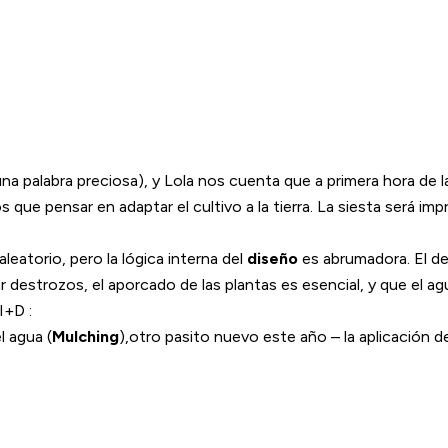
a palabra preciosa), y Lola nos cuenta que a primera hora de la 
que pensar en adaptar el cultivo a la tierra. La siesta será im
leatorio, pero la lógica interna del
diseño
es abrumadora. El de
 destrozos, el aporcado de las plantas es esencial, y que el a
I+D :
l agua (
Mulching
),otro pasito nuevo este año – la aplicación 