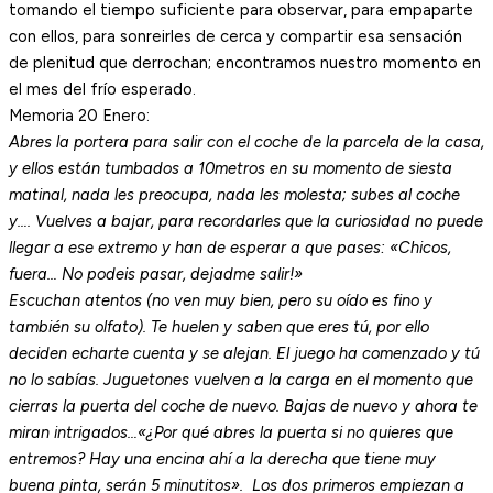
tomando el tiempo suficiente para observar, para empaparte
con ellos, para sonreirles de cerca y compartir esa sensación
de plenitud que derrochan; encontramos nuestro momento en
el mes del frío esperado.
Memoria 20 Enero:
Abres la portera para salir con el coche de la parcela de la casa,
y ellos están tumbados a 10metros en su momento de siesta
matinal, nada les preocupa, nada les molesta; subes al coche
y…. Vuelves a bajar, para recordarles que la curiosidad no puede
llegar a ese extremo y han de esperar a que pases: «Chicos,
fuera… No podeis pasar, dejadme salir!»
Escuchan atentos (no ven muy bien, pero su oído es fino y
también su olfato). Te huelen y saben que eres tú, por ello
deciden echarte cuenta y se alejan. El juego ha comenzado y tú
no lo sabías. Juguetones vuelven a la carga en el momento que
cierras la puerta del coche de nuevo. Bajas de nuevo y ahora te
miran intrigados…
«¿Por qué abres la puerta si no quieres que
entremos? Hay una encina ahí a la derecha que tiene muy
buena pinta, serán 5 minutitos». Los dos primeros empiezan a